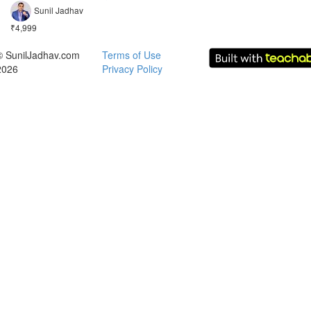
Sunil Jadhav
₹4,999
© SunilJadhav.com
Terms of Use
2026
Privacy Policy